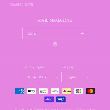
03.6432.6079
↓MAIL MAGAZINE↓
Email
Instagram
Country/region
Language
Japan | JPY ¥
English
Payment
methods
© 2026,
NON TOKYO
Powered by Shopify
Refund policy