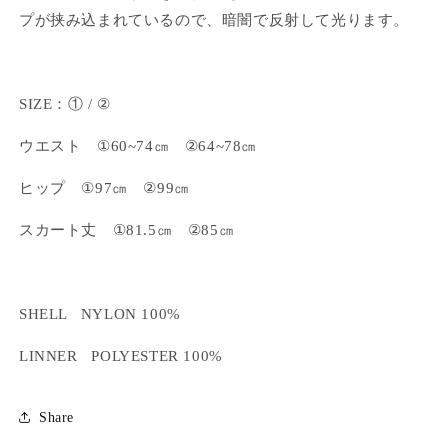
プが挟み込まれているので、暗闇で反射して光ります。
SIZE
：①
/
②
ウエスト
①60~74
㎝
②64~78
㎝
ヒップ
①97
㎝
②99
㎝
スカート丈
①81.5
㎝
②85
㎝
SHELL NYLON 100%
LINNER POLYESTER 100%
Share