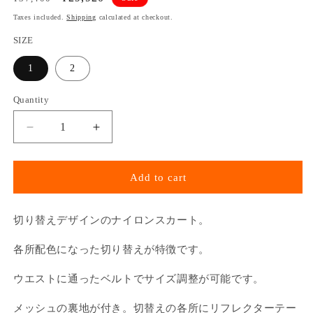
price
price
Taxes included.
Shipping
calculated at checkout.
SIZE
1
2
Quantity
Decrease
Increase
quantity
quantity
for
for
SWITCHING
SWITCHING
Add to cart
NYLON
NYLON
SKIRT
SKIRT
(MUSTARD
(MUSTARD
切り替えデザインのナイロンスカート。
x
x
BLUE)
BLUE)
各所配色になった切り替えが特徴です。
ウエストに通ったベルトでサイズ調整が可能です。
メッシュの裏地が付き。切替えの各所にリフレクターテー