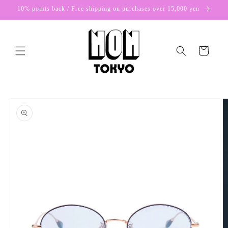
Skip to
10% points back / Free shipping on purchases over 15,000 yen
content
Cart
Skip to
product
information