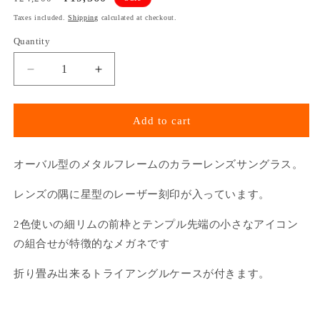
price
price
Taxes included.
Shipping
calculated at checkout.
Quantity
Decrease
Increase
quantity
quantity
for
for
STAR
STAR
Add to cart
OVAL
OVAL
SUNGLASSES
SUNGLASSES
(BLUE)
(BLUE)
オーバル型のメタルフレームのカラーレンズサングラス。
レンズの隅に星型のレーザー刻印が入っています。
2色使いの細リムの前枠とテンプル先端の小さなアイコン
の組合せが特徴的なメガネです
折り畳み出来るトライアングルケースが付きます。