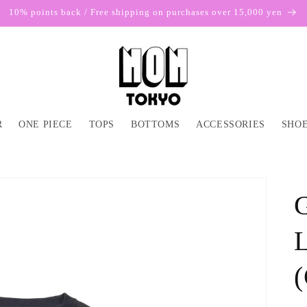
10% points back / Free shipping on purchases over 15,000 yen
R
ONE PIECE
TOPS
BOTTOMS
ACCESSORIES
SHOE