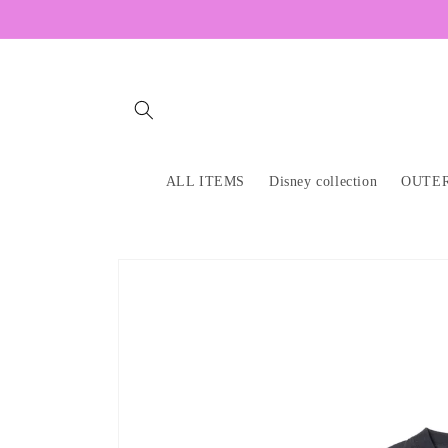
Skip to
content
ALL ITEMS
Disney collection
OUTE
Skip to
product
information