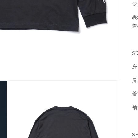
ジ
表
着
SI
S