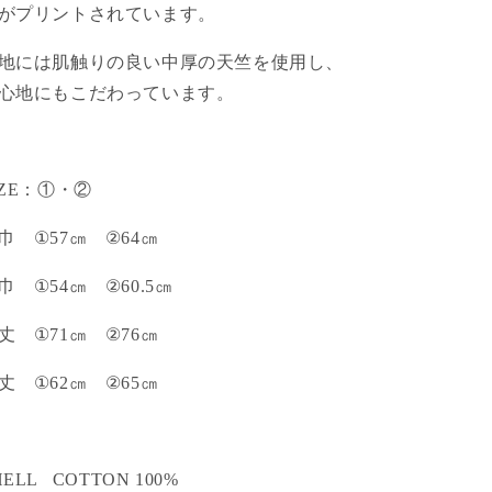
がプリントされています。
地には肌触りの良い中厚の天竺を使用し、
心地にもこだわっています。
ZE
：①・②
身巾
①57
㎝
②64
㎝
肩巾
①54
㎝
②60.5
㎝
着丈
①71
㎝
②76
㎝
袖丈
①62
㎝
②65
㎝
HELL COTTON 100%