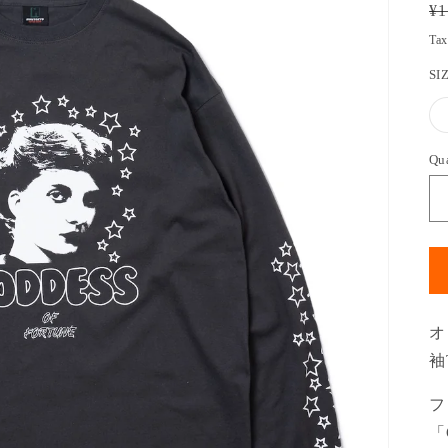
Re
¥1
pr
Tax
SI
Qu
オ
袖
フ
「