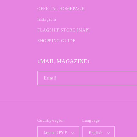
OFFICIAL HOMEPAGE
Instagram
FLAGSHIP STORE [MAP]
SHOPPING GUIDE
↓MAIL MAGAZINE↓
Email
Country/region
Language
Japan | JPY ¥
English