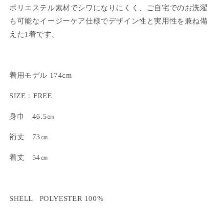
ポリエステル素材でシワになりにくく、ご自宅でのお洗濯
も可能なイージーケア仕様で
デザイン性と実用性を兼ね備
えた1着です。
着用モデル 174cm
SIZE
：
FREE
身巾
46.5
㎝
裄丈
73
㎝
着丈
54
㎝
SHELL POLYESTER 100%