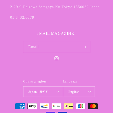
2-29-9 Daizawa Setagaya-Ku Tokyo 1550032 Japan
03.6432.6079
↓MAIL MAGAZINE↓
Email
Instagram
Country/region
Language
Japan | JPY ¥
English
Payment
methods