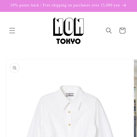
Skip to
10% points back / Free shipping on purchases over 15,000 yen
content
Cart
Skip to
product
information