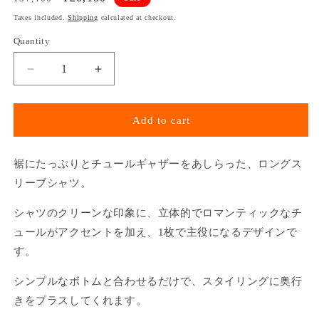
price
price
Taxes included.
Shipping
calculated at checkout.
Quantity
Decrease
Increase
quantity
quantity
for
for
GATHER
GATHER
Add to cart
TULLE
TULLE
SHIRT
SHIRT
(WHITE)
(WHITE)
裾にたっぷりとチュールギャザーをあしらった、ロングス
リーブシャツ。
シャツのクリーンな印象に、立体的でロマンティックなチ
ュールがアクセントを加え、1枚で主役になるデザインで
す。
シンプルなボトムと合わせるだけで、スタイリングに奥行
きをプラスしてくれます。